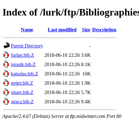
Index of /lurk/ftp/Bibliographie
Name
Last modified
Size
Description
Parent Directory
-
furlan.bib.Z
2018-06-10 22:26
3.6K
jurasik.bib.Z
2018-06-10 22:26
8.1K
katsulas.bib.Z
2018-06-10 22:26
16K
netter.bib.Z
2018-06-10 22:26
1.9K
ohare.bib.Z
2018-06-10 22:26
5.7K
stracz.bib.Z
2018-06-10 22:26
9.4K
Apache/2.4.67 (Debian) Server at ftp.midwinter.com Port 80